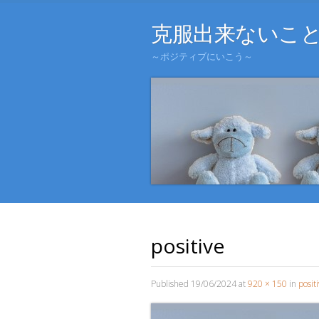
克服出来ないこ
～ポジティブにいこう～
positive
Published
19/06/2024
at
920 × 150
in
posit